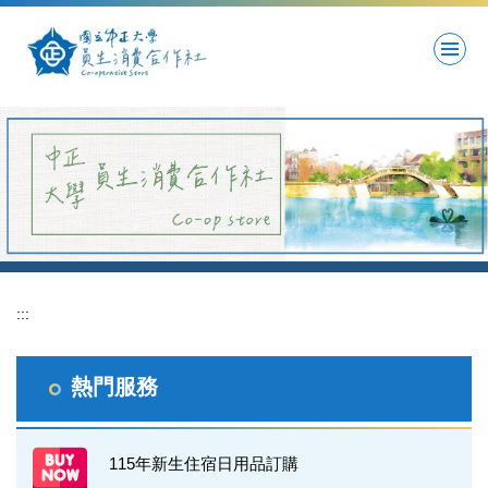
跳
到
主
要
內
容
區
:::
熱門服務
115年新生住宿日用品訂購