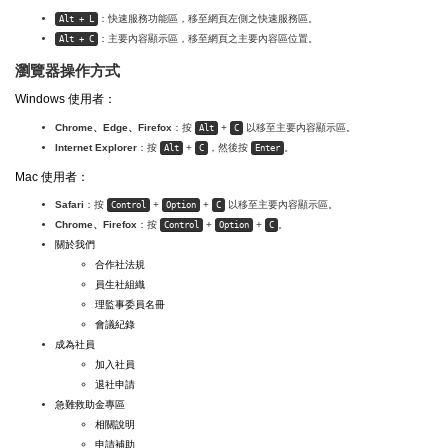
：快速服務功能區，移至網頁左側之快速服務區。
Alt + L
：主要內容顯示區，移至網頁之主要內容區位置。
Alt + C
瀏覽器操作方式
Windows 使用者：
Chrome、Edge、Firefox
：按
+
以移至主要內容顯示區。
Alt
C
Internet Explorer
：按
+
，然後按
。
Alt
C
Enter
Mac 使用者：
Safari
：按
+
+
以移至主要內容顯示區。
Control
Option
C
Chrome、Firefox
：按
+
+
。
Control
Option
C
關於我們
合作社法規
員生社組織
理監事委員名冊
會議紀錄
成為社員
加入社員
退社申請
急難救助金專區
相關說明
申請補助